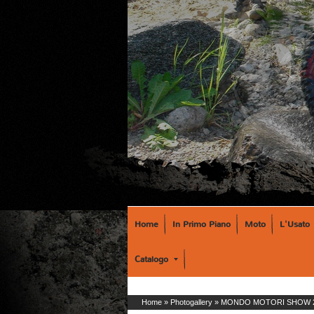
Home
In Primo Piano
Moto
L'Usato
Catalogo
Home
»
Photogallery
»
MONDO MOTORI SHOW 