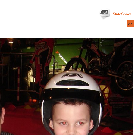
SlideShow
>>