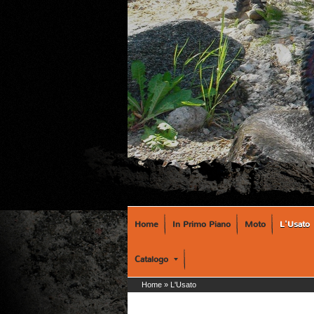
Home
In Primo Piano
Moto
L'Usato
Catalogo
Home
» L'Usato