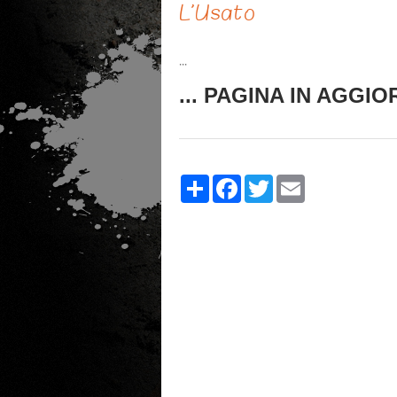
L'Usato
...
... PAGINA IN AGGI
Share
Facebook
Twitter
Email