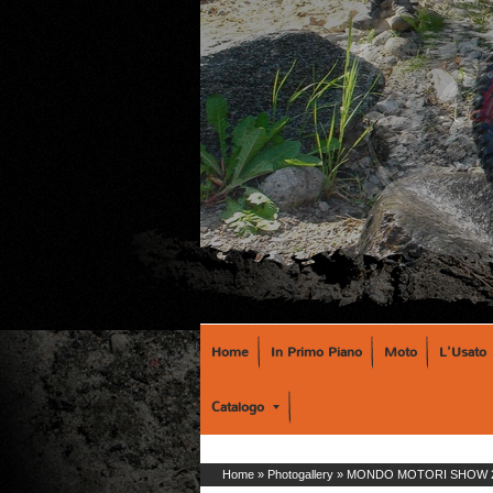
Home
In Primo Piano
Moto
L'Usato
Catalogo
Home
»
Photogallery
»
MONDO MOTORI SHOW 