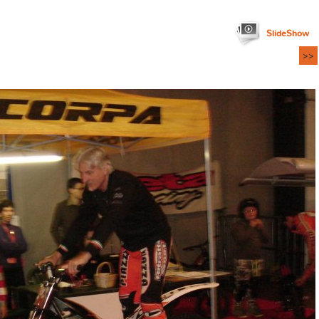
SlideShow
>>