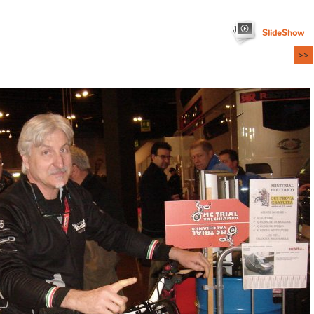
SlideShow
>>