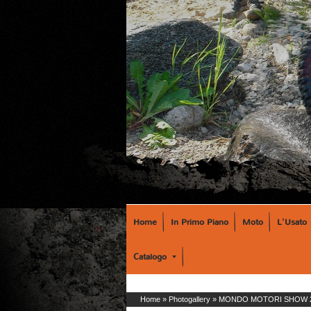
Home
In Primo Piano
Moto
L'Usato
Catalogo
Home
»
Photogallery
»
MONDO MOTORI SHOW 